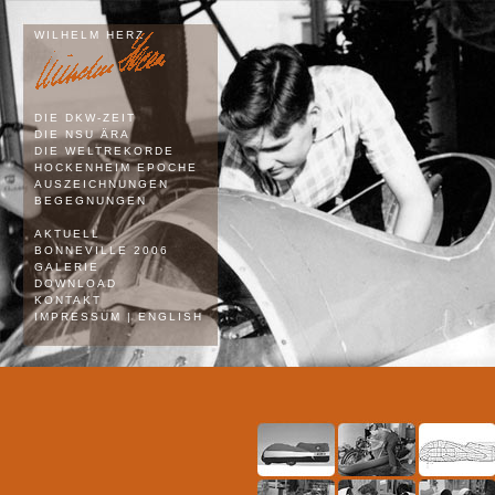
WILHELM HERZ
DIE DKW-ZEIT
DIE NSU ÄRA
DIE WELTREKORDE
HOCKENHEIM EPOCHE
AUSZEICHNUNGEN
BEGEGNUNGEN
AKTUELL
BONNEVILLE 2006
GALERIE
DOWNLOAD
KONTAKT
IMPRESSUM
|
ENGLISH